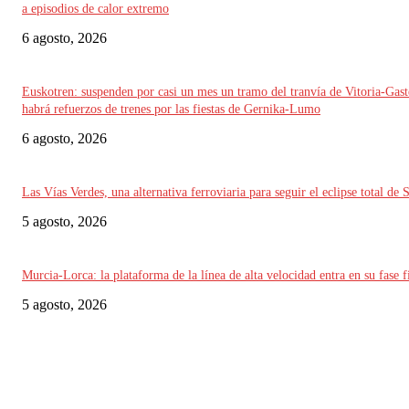
a episodios de calor extremo
6 agosto, 2026
Euskotren: suspenden por casi un mes un tramo del tranvía de Vitoria-Gast
habrá refuerzos de trenes por las fiestas de Gernika-Lumo
6 agosto, 2026
Las Vías Verdes, una alternativa ferroviaria para seguir el eclipse total de 
5 agosto, 2026
Murcia-Lorca: la plataforma de la línea de alta velocidad entra en su fase f
5 agosto, 2026
ELEGIDO DEL EDITOR
Alemania implementará nuevas reglas para gestionar el tráfico ferroviario 
a episodios de calor extremo