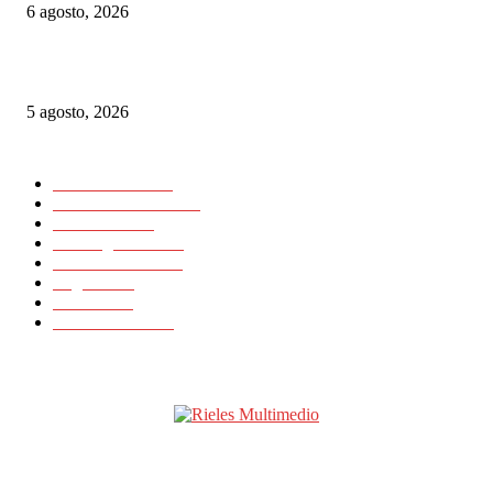
6 agosto, 2026
Las Vías Verdes, una alternativa ferroviaria para seguir el eclipse total de 
5 agosto, 2026
CATEGORIAS POPULARES
Nacionales
11725
Internacionales
11418
Noticias
23648
Rielesagencia
3459
Rieles Ibérica
2132
Logística
15
Artículos
11
Latinrieles 2014
1