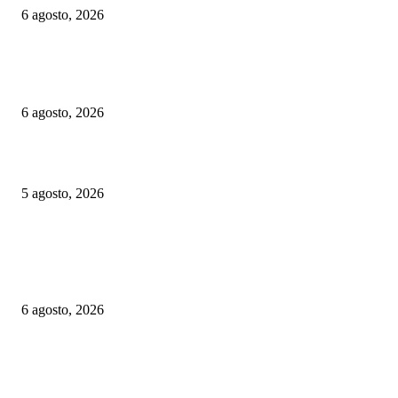
6 agosto, 2026
Euskotren: suspenden por casi un mes un tramo del tranvía de Vitoria-Gast
habrá refuerzos de trenes por las fiestas de Gernika-Lumo
6 agosto, 2026
Las Vías Verdes, una alternativa ferroviaria para seguir el eclipse total de 
5 agosto, 2026
ELEGIDOS DEL PUBLICO
Alemania implementará nuevas reglas para gestionar el tráfico ferroviario 
a episodios de calor extremo
6 agosto, 2026
Euskotren: suspenden por casi un mes un tramo del tranvía de Vitoria-Gast
habrá refuerzos de trenes por las fiestas de Gernika-Lumo