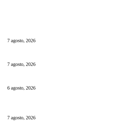
ELEGIDO DEL EDITOR
Suecia: SJ aplaza el proyecto de parada en Avesta Centrum por cuestiones 
7 agosto, 2026
Chequia: ČD alcanzó su mayor volumen de viajeros desde 2019 en el prim
7 agosto, 2026
Alemania implementará nuevas reglas para gestionar el tráfico ferroviario 
6 agosto, 2026
ELEGIDOS DEL PUBLICO
Suecia: SJ aplaza el proyecto de parada en Avesta Centrum por cuestiones 
7 agosto, 2026
Chequia: ČD alcanzó su mayor volumen de viajeros desde 2019 en el prim