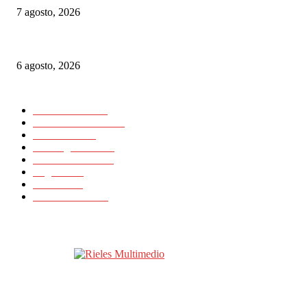
7 agosto, 2026
Alemania implementará nuevas reglas para gestionar el tráfico ferroviario 
6 agosto, 2026
CATEGORIAS POPULARES
Nacionales
11725
Internacionales
11418
Noticias
23648
Rielesagencia
3459
Rieles Ibérica
2134
Logística
15
Artículos
11
Latinrieles 2014
1
SOBRE NOSOTROS