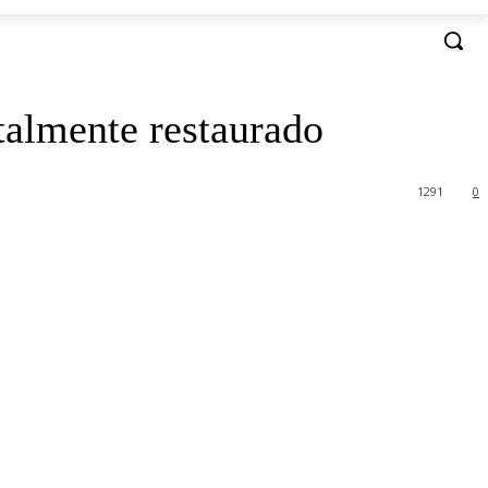
otalmente restaurado
1291
0