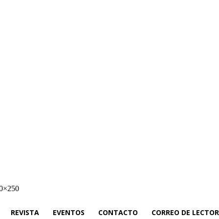
cias
Rieles Ibérica
Revista
Eventos
Contacto
Correo de Lectores
N
REVISTA
EVENTOS
CONTACTO
CORREO DE LECTOR