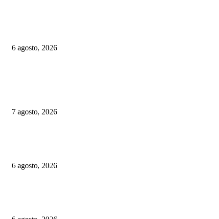
Euskotren: suspenden por casi un mes un tramo del tranvía de Vitoria-Gast
habrá refuerzos de trenes por las fiestas de Gernika-Lumo
6 agosto, 2026
ELEGIDOS DEL PUBLICO
Chequia: ČD alcanzó su mayor volumen de viajeros desde 2019 en el prim
semestre
7 agosto, 2026
Alemania implementará nuevas reglas para gestionar el tráfico ferroviario 
a episodios de calor extremo
6 agosto, 2026
Euskotren: suspenden por casi un mes un tramo del tranvía de Vitoria-Gast
habrá refuerzos de trenes por las fiestas de Gernika-Lumo