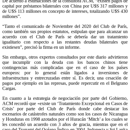
De acuerdo a estimaciones de la consultora ACM, “existen pagos de
capital por préstamos bilaterales con China por U$S 317 millones y
de U$S 113 millones en concepto de intereses, totalizando U$S 430
millones”.
“Tanto el comunicado de Noviembre del 2020 del Club de París,
como también sus propios estatutos, estipulan que para alcanzar un
acuerdo con el Club de París se debería dar un tratamiento
igualitario con respecto a las restantes deudas bilaterales que
existiesen”, precisó la firma en un informe.
Sin embargo, otros expertos consultados por este diario advirtieron
que incumplir con la deuda con los bancos chinos tiene
contingencias más complicadas que en el caso de los países
europeos: por lo general están ligados a inversiones de
infraestructura y entrecruzadas entre sí. Es decir, una cesación de
pagos por ejemplo en las represas, puede repercutir en el Belgrano
Cargas.
En cuanto a la estrategia de negociación por parte del Gobierno,
ACM recordó que «existe un ‘Tratamiento Excepcional en Casos de
Crisis’ por parte del Club de París donde cabe destacar los
escenarios de catástrofes naturales como son los casos de Nicaragua
y Honduras en 1998 azotados por el Huracán ‘Mitch’ a los cuales se
les concedió un acuerdo con 3 años de gracia, mientras que en el
caso del Tsunami del Océano Índico en 2004, Indonesia y Sri Lanka