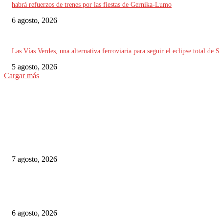
habrá refuerzos de trenes por las fiestas de Gernika-Lumo
6 agosto, 2026
Las Vías Verdes, una alternativa ferroviaria para seguir el eclipse total de 
5 agosto, 2026
Cargar más
ELEGIDO DEL EDITOR
Chequia: ČD alcanzó su mayor volumen de viajeros desde 2019 en el prim
semestre
7 agosto, 2026
Alemania implementará nuevas reglas para gestionar el tráfico ferroviario 
a episodios de calor extremo
6 agosto, 2026