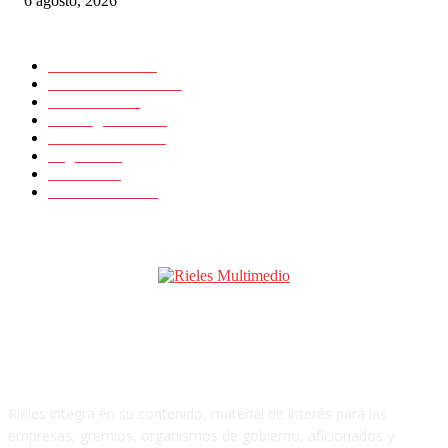
6 agosto, 2026
CATEGORIAS POPULARES
Nacionales
11725
Internacionales
11418
Noticias
23648
Rielesagencia
3459
Rieles Ibérica
2133
Logística
15
Artículos
11
Latinrieles 2014
1
SOBRE NOSOTROS
Rieles integra en su contenido, material de interés para las
empresas, gremios, organismos de gobierno, aficionados y