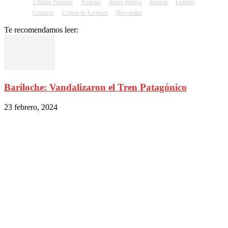
Ultimas Noticias
Noticias
Rieles Ibérica
Revista
Eventos
Contacto
Correo de Lectores
Newsletter
Te recomendamos leer:
Bariloche: Vandalizaron el Tren Patagónico
23 febrero, 2024