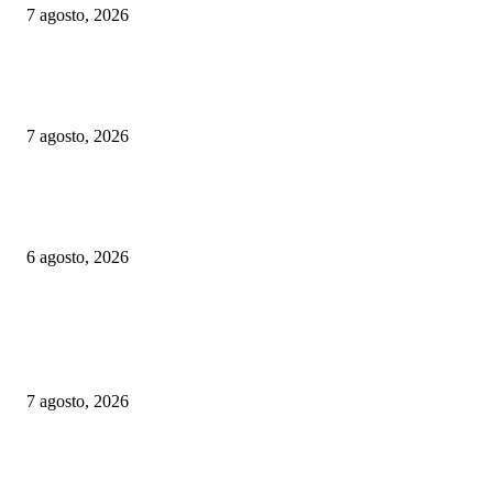
7 agosto, 2026
Chequia: ČD alcanzó su mayor volumen de viajeros desde 2019 en el prim
semestre
7 agosto, 2026
Alemania implementará nuevas reglas para gestionar el tráfico ferroviario 
a episodios de calor extremo
6 agosto, 2026
ELEGIDOS DEL PUBLICO
Suecia: SJ aplaza el proyecto de parada en Avesta Centrum por cuestiones 
seguridad
7 agosto, 2026
Chequia: ČD alcanzó su mayor volumen de viajeros desde 2019 en el prim
semestre