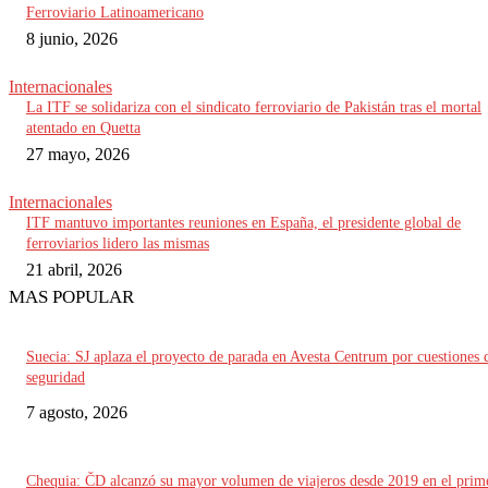
Ferroviario Latinoamericano
8 junio, 2026
Internacionales
La ITF se solidariza con el sindicato ferroviario de Pakistán tras el mortal
atentado en Quetta
27 mayo, 2026
Internacionales
ITF mantuvo importantes reuniones en España, el presidente global de
ferroviarios lidero las mismas
21 abril, 2026
MAS POPULAR
Suecia: SJ aplaza el proyecto de parada en Avesta Centrum por cuestiones 
seguridad
7 agosto, 2026
Chequia: ČD alcanzó su mayor volumen de viajeros desde 2019 en el prim