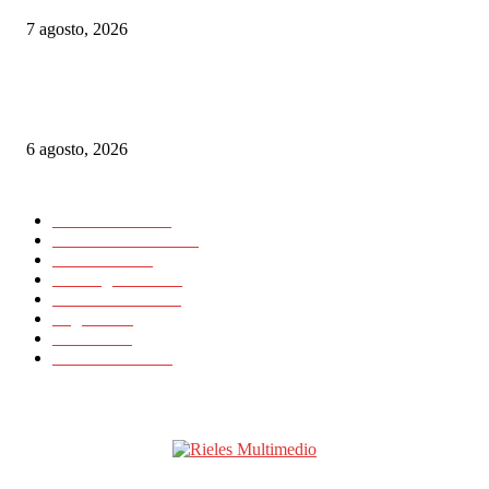
7 agosto, 2026
Alemania implementará nuevas reglas para gestionar el tráfico ferroviario 
a episodios de calor extremo
6 agosto, 2026
CATEGORIAS POPULARES
Nacionales
11725
Internacionales
11418
Noticias
23648
Rielesagencia
3459
Rieles Ibérica
2134
Logística
15
Artículos
11
Latinrieles 2014
1