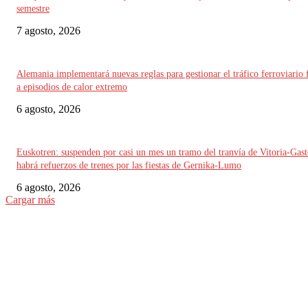
semestre
7 agosto, 2026
Alemania implementará nuevas reglas para gestionar el tráfico ferroviario 
a episodios de calor extremo
6 agosto, 2026
Euskotren: suspenden por casi un mes un tramo del tranvía de Vitoria-Gast
habrá refuerzos de trenes por las fiestas de Gernika-Lumo
6 agosto, 2026
Cargar más
ELEGIDO DEL EDITOR
Suecia: SJ aplaza el proyecto de parada en Avesta Centrum por cuestiones 
seguridad