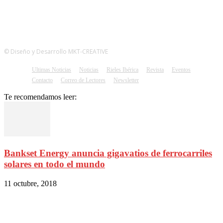
© Diseño y Desarrollo MKT-CREATIVE
Ultimas Noticias
Noticias
Rieles Ibérica
Revista
Eventos
Contacto
Correo de Lectores
Newsletter
Te recomendamos leer:
Bankset Energy anuncia gigavatios de ferrocarriles
solares en todo el mundo
11 octubre, 2018