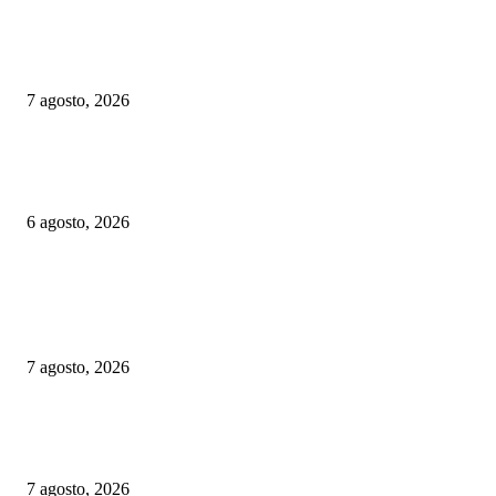
Chequia: ČD alcanzó su mayor volumen de viajeros desde 2019 en el prim
semestre
7 agosto, 2026
Alemania implementará nuevas reglas para gestionar el tráfico ferroviario 
a episodios de calor extremo
6 agosto, 2026
ELEGIDOS DEL PUBLICO
Suecia: SJ aplaza el proyecto de parada en Avesta Centrum por cuestiones 
seguridad
7 agosto, 2026
Chequia: ČD alcanzó su mayor volumen de viajeros desde 2019 en el prim
semestre
7 agosto, 2026