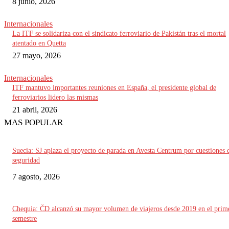
8 junio, 2026
Internacionales
La ITF se solidariza con el sindicato ferroviario de Pakistán tras el mortal
atentado en Quetta
27 mayo, 2026
Internacionales
ITF mantuvo importantes reuniones en España, el presidente global de
ferroviarios lidero las mismas
21 abril, 2026
MAS POPULAR
Suecia: SJ aplaza el proyecto de parada en Avesta Centrum por cuestiones 
seguridad
7 agosto, 2026
Chequia: ČD alcanzó su mayor volumen de viajeros desde 2019 en el prim
semestre