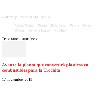
© Diseño y Desarrollo MKT-CREATIVE
Ultimas Noticias
Noticias
Rieles Ibérica
Revista
Eventos
Contacto
Correo de Lectores
Newsletter
Te recomendamos leer:
Avanza la planta que convertirá plásticos en
combustibles para la Trochita
17 noviembre, 2019