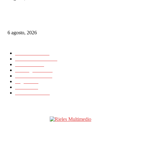
Alemania implementará nuevas reglas para gestionar el tráfico ferroviario 
a episodios de calor extremo
6 agosto, 2026
CATEGORIAS POPULARES
Nacionales
11725
Internacionales
11418
Noticias
23648
Rielesagencia
3459
Rieles Ibérica
2134
Logística
15
Artículos
11
Latinrieles 2014
1