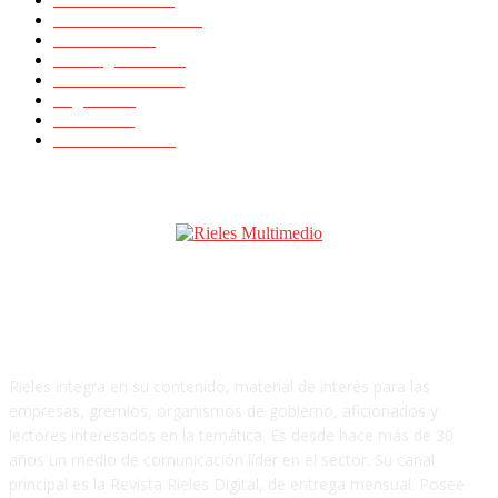
Internacionales
11418
Noticias
23648
Rielesagencia
3459
Rieles Ibérica
2130
Logística
15
Artículos
11
Latinrieles 2014
1
SOBRE NOSOTROS
Rieles integra en su contenido, material de interés para las
empresas, gremios, organismos de gobierno, aficionados y
lectores interesados en la temática. Es desde hace más de 30
años un medio de comunicación líder en el sector. Su canal
principal es la Revista Rieles Digital, de entrega mensual. Posee