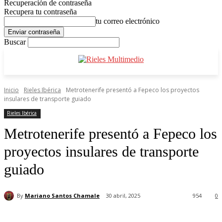
Recuperación de contraseña
Recupera tu contraseña
tu correo electrónico
Buscar
Inicio
Rieles Ibérica
Metrotenerife presentó a Fepeco los proyectos
insulares de transporte guiado
Rieles Ibérica
Metrotenerife presentó a Fepeco los
proyectos insulares de transporte
guiado
By
Mariano Santos Chamale
30 abril, 2025
954
0