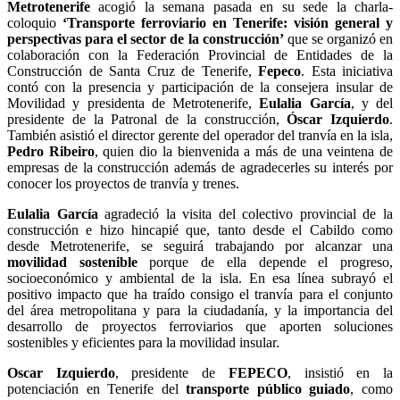
Metrotenerife
acogió la semana pasada en su sede la charla-
coloquio
‘Transporte ferroviario en Tenerife: visión general y
perspectivas para el sector de la construcción’
que se organizó en
colaboración con la Federación Provincial de Entidades de la
Construcción de Santa Cruz de Tenerife,
Fepeco
. Esta iniciativa
contó con la presencia y participación de la consejera insular de
Movilidad y presidenta de Metrotenerife,
Eulalia García
, y del
presidente de la Patronal de la construcción,
Óscar Izquierdo
.
También asistió el director gerente del operador del tranvía en la isla,
Pedro Ribeiro
, quien dio la bienvenida a más de una veintena de
empresas de la construcción además de agradecerles su interés por
conocer los proyectos de tranvía y trenes.
Eulalia García
agradeció la visita del colectivo provincial de la
construcción e hizo hincapié que, tanto desde el Cabildo como
desde Metrotenerife, se seguirá trabajando por alcanzar una
movilidad sostenible
porque de ella depende el progreso,
socioeconómico y ambiental de la isla. En esa línea subrayó el
positivo impacto que ha traído consigo el tranvía para el conjunto
del área metropolitana y para la ciudadanía, y la importancia del
desarrollo de proyectos ferroviarios que aporten soluciones
sostenibles y eficientes para la movilidad insular.
Oscar Izquierdo
, presidente de
FEPECO
, insistió en la
potenciación en Tenerife del
transporte público guiado
, como