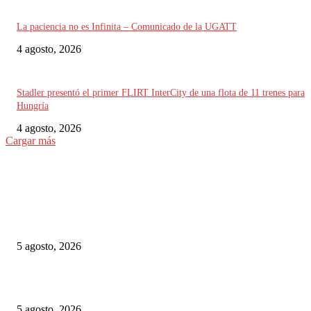
La paciencia no es Infinita – Comunicado de la UGATT
4 agosto, 2026
Stadler presentó el primer FLIRT InterCity de una flota de 11 trenes para
Hungría
4 agosto, 2026
Cargar más
ELEGIDO DEL EDITOR
Las Vías Verdes, una alternativa ferroviaria para seguir el eclipse total de 
5 agosto, 2026
Murcia-Lorca: la plataforma de la línea de alta velocidad entra en su fase f
5 agosto, 2026