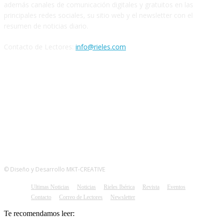
además canales de comunicación digitales y gratuitos en las
principales redes sociales, su sitio web y el newsletter con el
resumen de noticias diario.
Contacto de Lectores:
info@rieles.com
SEGUINOS
© Diseño y Desarrollo MKT-CREATIVE
Ultimas Noticias
Noticias
Rieles Ibérica
Revista
Eventos
Contacto
Correo de Lectores
Newsletter
Te recomendamos leer: