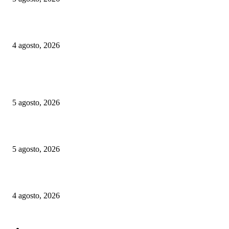
La paciencia no es Infinita – Comunicado de la UGATT
4 agosto, 2026
ELEGIDOS DEL PUBLICO
Las Vías Verdes, una alternativa ferroviaria para seguir el eclipse total de 
5 agosto, 2026
Murcia-Lorca: la plataforma de la línea de alta velocidad entra en su fase f
5 agosto, 2026
La paciencia no es Infinita – Comunicado de la UGATT
4 agosto, 2026
CATEGORIAS POPULARES
Nacionales
11725