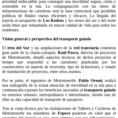
prioridad indiscutible para conseguir una movilidad segura, cierta y
sostenible en la isla. La compaginación con las obras de
infraestructuras de carreteras será la base estructural que posibilite
políticas de fluidez viarias eficientes y eficaces. La llegada del
tranvía al aeropuerto de
Los Rodeos
y los trenes del sur y del norte
serán hitos que redundarán en mayor calidad de vida para todos los
residentes.
Visión general y perspectiva del transporte guiado
El
tren del Sur
y las ampliaciones de la
red tranviaria
centraron
gran parte de la charla-coloquio.
Raúl Parra
, director de proyectos
de Metrotenerife, detalló aspectos técnicos de dichos proyectos al
tiempo que respondió a las cuestiones planteadas por los
constructores en materia de inversión, tipo de licitaciones, y estado
de tramitación de proyectos, entre otros asuntos.
Por su parte, el ingeniero de Metrotenerife,
Pablo Oromí
, realizó
una radiografía de la actual situación de movilidad en la isla para a
continuación exponer los beneficios asociados al
transporte guiado
en entornos urbanos, metropolitanos e interurbanos, siendo una de
ellas su alta capacidad de transporte de pasajeros.
Tras la visita técnica por las instalaciones de Talleres y Cocheras de
Metrotenerife los miembros de
Fepeco
pusieron en valor que el
operador del tranvía es una gran empresa por sus infraestructuras,