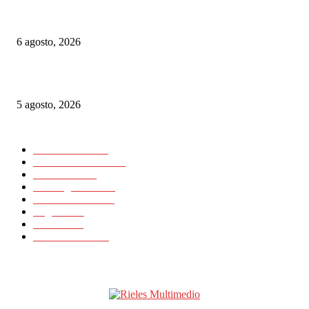
Euskotren: suspenden por casi un mes un tramo del tranvía de Vitoria-Gast
habrá refuerzos de trenes por las fiestas de Gernika-Lumo
6 agosto, 2026
Las Vías Verdes, una alternativa ferroviaria para seguir el eclipse total de 
5 agosto, 2026
CATEGORIAS POPULARES
Nacionales
11725
Internacionales
11418
Noticias
23648
Rielesagencia
3459
Rieles Ibérica
2132
Logística
15
Artículos
11
Latinrieles 2014
1