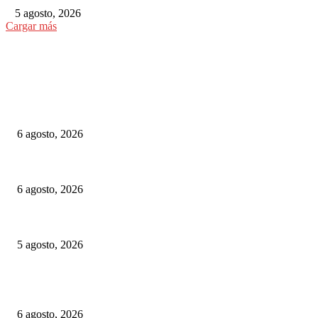
5 agosto, 2026
Cargar más
ELEGIDO DEL EDITOR
Alemania implementará nuevas reglas para gestionar el tráfico ferroviario 
6 agosto, 2026
Euskotren: suspenden por casi un mes un tramo del tranvía de Vitoria-Gast
6 agosto, 2026
Las Vías Verdes, una alternativa ferroviaria para seguir el eclipse total de 
5 agosto, 2026
ELEGIDOS DEL PUBLICO
Alemania implementará nuevas reglas para gestionar el tráfico ferroviario 
6 agosto, 2026