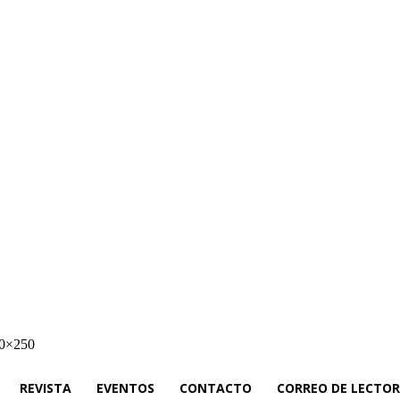
cias
Rieles Ibérica
Revista
Eventos
Contacto
Correo de Lectores
Ne
REVISTA
EVENTOS
CONTACTO
CORREO DE LECTOR