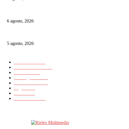
Euskotren: suspenden por casi un mes un tramo del tranvía de Vitoria-Gast
6 agosto, 2026
Las Vías Verdes, una alternativa ferroviaria para seguir el eclipse total de 
5 agosto, 2026
CATEGORIAS POPULARES
Nacionales
11725
Internacionales
11418
Noticias
23648
Rielesagencia
3459
Rieles Ibérica
2132
Logística
15
Artículos
11
Latinrieles 2014
1