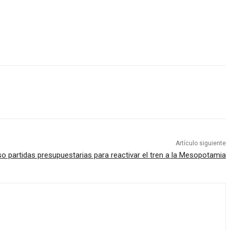
Artículo siguiente
o partidas presupuestarias para reactivar el tren a la Mesopotamia