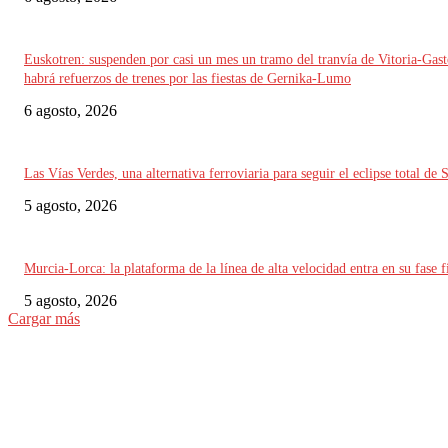
Euskotren: suspenden por casi un mes un tramo del tranvía de Vitoria-Gast
habrá refuerzos de trenes por las fiestas de Gernika-Lumo
6 agosto, 2026
Las Vías Verdes, una alternativa ferroviaria para seguir el eclipse total de 
5 agosto, 2026
Murcia-Lorca: la plataforma de la línea de alta velocidad entra en su fase f
5 agosto, 2026
Cargar más
ELEGIDO DEL EDITOR
Alemania implementará nuevas reglas para gestionar el tráfico ferroviario 