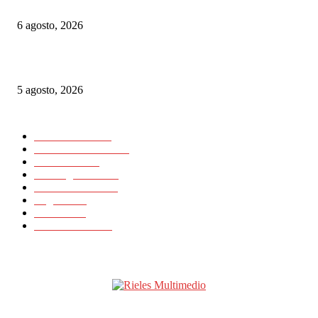
habrá refuerzos de trenes por las fiestas de Gernika-Lumo
6 agosto, 2026
Las Vías Verdes, una alternativa ferroviaria para seguir el eclipse total de 
5 agosto, 2026
CATEGORIAS POPULARES
Nacionales
11725
Internacionales
11418
Noticias
23648
Rielesagencia
3459
Rieles Ibérica
2132
Logística
15
Artículos
11
Latinrieles 2014
1