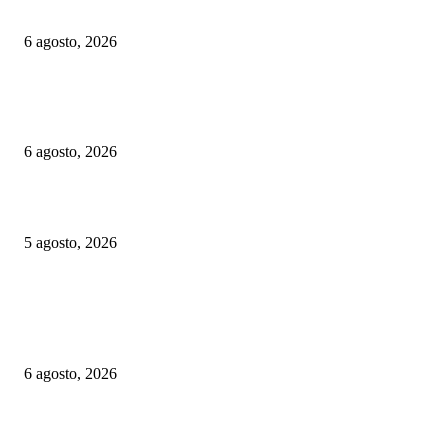
a episodios de calor extremo
6 agosto, 2026
Euskotren: suspenden por casi un mes un tramo del tranvía de Vitoria-Gast
habrá refuerzos de trenes por las fiestas de Gernika-Lumo
6 agosto, 2026
Las Vías Verdes, una alternativa ferroviaria para seguir el eclipse total de 
5 agosto, 2026
ELEGIDOS DEL PUBLICO
Alemania implementará nuevas reglas para gestionar el tráfico ferroviario 
a episodios de calor extremo
6 agosto, 2026
Euskotren: suspenden por casi un mes un tramo del tranvía de Vitoria-Gast