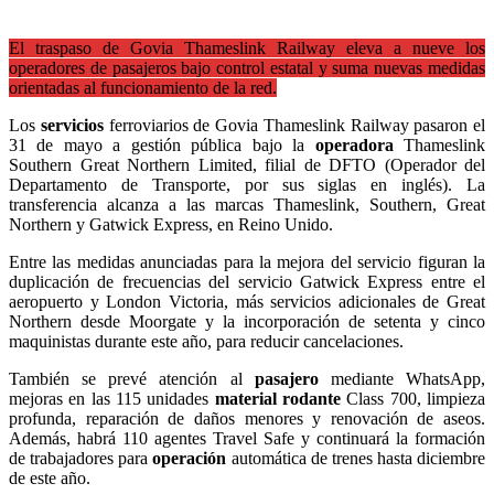
El traspaso de Govia Thameslink Railway eleva a nueve los
operadores de pasajeros bajo control estatal y suma nuevas medidas
orientadas al funcionamiento de la red.
Los
servicios
ferroviarios de Govia Thameslink Railway pasaron el
31 de mayo a gestión pública bajo la
operadora
Thameslink
Southern Great Northern Limited, filial de DFTO (Operador del
Departamento de Transporte, por sus siglas en inglés). La
transferencia alcanza a las marcas Thameslink, Southern, Great
Northern y Gatwick Express, en Reino Unido.
Entre las medidas anunciadas para la mejora del servicio figuran la
duplicación de frecuencias del servicio Gatwick Express entre el
aeropuerto y London Victoria, más servicios adicionales de Great
Northern desde Moorgate y la incorporación de setenta y cinco
maquinistas durante este año, para reducir cancelaciones.
También se prevé atención al
pasajero
mediante WhatsApp,
mejoras en las 115 unidades
material rodante
Class 700, limpieza
profunda, reparación de daños menores y renovación de aseos.
Además, habrá 110 agentes Travel Safe y continuará la formación
de trabajadores para
operación
automática de trenes hasta diciembre
de este año.