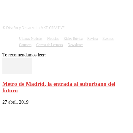
© Diseño y Desarrollo MKT-CREATIVE
Ultimas Noticias
Noticias
Rieles Ibérica
Revista
Eventos
Contacto
Correo de Lectores
Newsletter
Te recomendamos leer:
Metro de Madrid, la entrada al suburbano del
futuro
27 abril, 2019