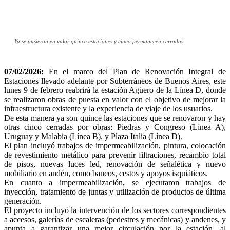
Ya se pusieron en valor quince estaciones y cinco permanecen cerradas.
07/02/2026:
En el marco del Plan de Renovación Integral de
Estaciones llevado adelante por Subterráneos de Buenos Aires, este
lunes 9 de febrero reabrirá la estación Agüero de la Línea D, donde
se realizaron obras de puesta en valor con el objetivo de mejorar la
infraestructura existente y la experiencia de viaje de los usuarios.
De esta manera ya son quince las estaciones que se renovaron y hay
otras cinco cerradas por obras: Piedras y Congreso (Línea A),
Uruguay y Malabia (Línea B), y Plaza Italia (Línea D).
El plan incluyó trabajos de impermeabilización, pintura, colocación
de revestimiento metálico para prevenir filtraciones, recambio total
de pisos, nuevas luces led, renovación de señalética y nuevo
mobiliario en andén, como bancos, cestos y apoyos isquiáticos.
En cuanto a impermeabilización, se ejecutaron trabajos de
inyección, tratamiento de juntas y utilización de productos de última
generación.
El proyecto incluyó la intervención de los sectores correspondientes
a accesos, galerías de escaleras (pedestres y mecánicas) y andenes, y
apunta a garantizar una mejor circulación por la estación, al