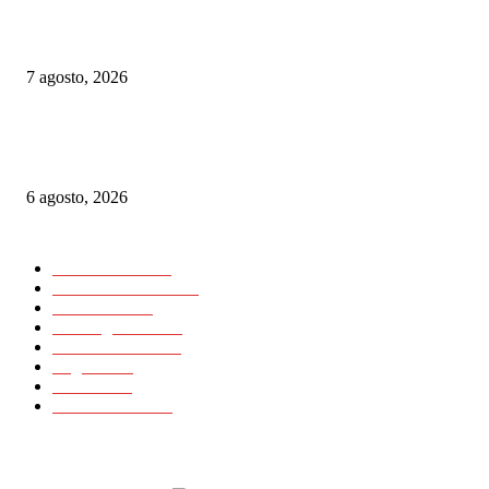
Chequia: ČD alcanzó su mayor volumen de viajeros desde 2019 en el prim
semestre
7 agosto, 2026
Alemania implementará nuevas reglas para gestionar el tráfico ferroviario 
a episodios de calor extremo
6 agosto, 2026
CATEGORIAS POPULARES
Nacionales
11725
Internacionales
11418
Noticias
23648
Rielesagencia
3459
Rieles Ibérica
2134
Logística
15
Artículos
11
Latinrieles 2014
1