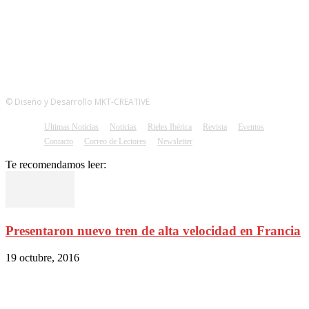
© Diseño y Desarrollo MKT-CREATIVE
Ultimas Noticias
Noticias
Rieles Ibérica
Revista
Eventos
Contacto
Correo de Lectores
Newsletter
Te recomendamos leer:
Presentaron nuevo tren de alta velocidad en Francia
19 octubre, 2016