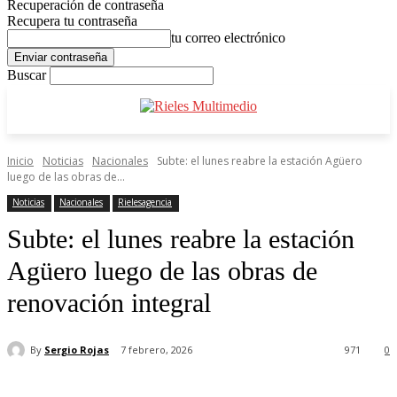
Recuperación de contraseña
Recupera tu contraseña
tu correo electrónico
Buscar
Inicio
Noticias
Nacionales
Subte: el lunes reabre la estación Agüero
luego de las obras de...
Noticias
Nacionales
Rielesagencia
Subte: el lunes reabre la estación
Agüero luego de las obras de
renovación integral
By
Sergio Rojas
7 febrero, 2026
971
0