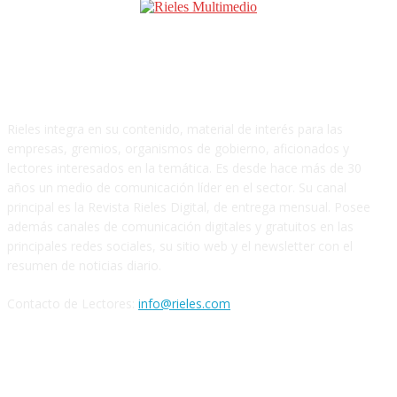
SOBRE NOSOTROS
Rieles integra en su contenido, material de interés para las
empresas, gremios, organismos de gobierno, aficionados y
lectores interesados en la temática. Es desde hace más de 30
años un medio de comunicación líder en el sector. Su canal
principal es la Revista Rieles Digital, de entrega mensual. Posee
además canales de comunicación digitales y gratuitos en las
principales redes sociales, su sitio web y el newsletter con el
resumen de noticias diario.
Contacto de Lectores:
info@rieles.com
SEGUINOS