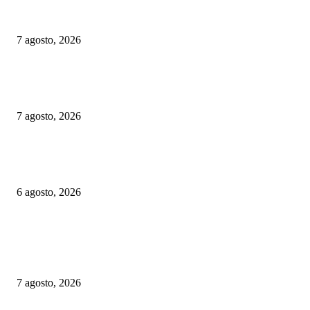
Suecia: SJ aplaza el proyecto de parada en Avesta Centrum por cuestiones 
seguridad
7 agosto, 2026
Chequia: ČD alcanzó su mayor volumen de viajeros desde 2019 en el prim
semestre
7 agosto, 2026
Alemania implementará nuevas reglas para gestionar el tráfico ferroviario 
a episodios de calor extremo
6 agosto, 2026
ELEGIDOS DEL PUBLICO
Suecia: SJ aplaza el proyecto de parada en Avesta Centrum por cuestiones 
seguridad
7 agosto, 2026