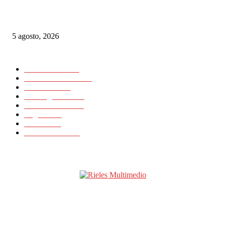
Las Vías Verdes, una alternativa ferroviaria para seguir el eclipse total de 
5 agosto, 2026
CATEGORIAS POPULARES
Nacionales
11725
Internacionales
11418
Noticias
23648
Rielesagencia
3459
Rieles Ibérica
2132
Logística
15
Artículos
11
Latinrieles 2014
1
SOBRE NOSOTROS