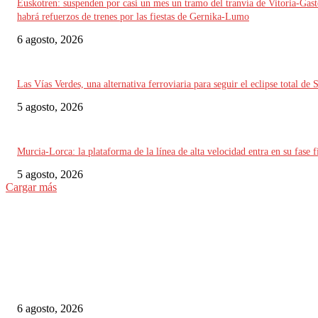
Euskotren: suspenden por casi un mes un tramo del tranvía de Vitoria-Gast
habrá refuerzos de trenes por las fiestas de Gernika-Lumo
6 agosto, 2026
Las Vías Verdes, una alternativa ferroviaria para seguir el eclipse total de 
5 agosto, 2026
Murcia-Lorca: la plataforma de la línea de alta velocidad entra en su fase f
5 agosto, 2026
Cargar más
ELEGIDO DEL EDITOR
Alemania implementará nuevas reglas para gestionar el tráfico ferroviario 
a episodios de calor extremo
6 agosto, 2026