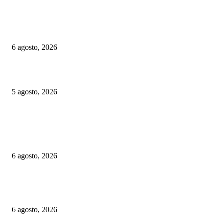
Euskotren: suspenden por casi un mes un tramo del tranvía de Vitoria-Gast
habrá refuerzos de trenes por las fiestas de Gernika-Lumo
6 agosto, 2026
Las Vías Verdes, una alternativa ferroviaria para seguir el eclipse total de 
5 agosto, 2026
ELEGIDOS DEL PUBLICO
Alemania implementará nuevas reglas para gestionar el tráfico ferroviario 
a episodios de calor extremo
6 agosto, 2026
Euskotren: suspenden por casi un mes un tramo del tranvía de Vitoria-Gast
habrá refuerzos de trenes por las fiestas de Gernika-Lumo
6 agosto, 2026