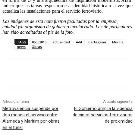
en forma de U y una arquitectura de inspiración modernista. ADIF
indicó que las tareas respetaron esa identidad histórica a la vez que
actualiza las instalaciones para el servicio ferroviario.
Las imágenes de esta nota fueron facilitadas por la empresa,
entidad y/u organismo de gobierno involucrado. Las de particulares
han sido acreditadas al pie de la foto.
TAGS
05052015
actualidad
Adif
Cartagena
Murcia
news
Obras
Artículo anterior
Artículo siguiente
Metrovalencia suspende por
El Gobierno amplía la vigencia
dos meses el servicio entre
de cinco servicios ferroviarios
Alameda y Marítim por obras
de proximidad
en el túnel