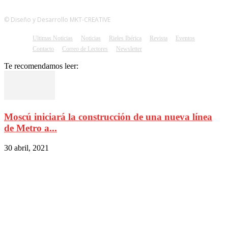
© Diseño y Desarrollo MKT-CREATIVE
Ultimas Noticias
Noticias
Rieles Ibérica
Revista
Eventos
Contacto
Correo de Lectores
Newsletter
Te recomendamos leer:
Moscú iniciará la construcción de una nueva línea
de Metro a...
30 abril, 2021