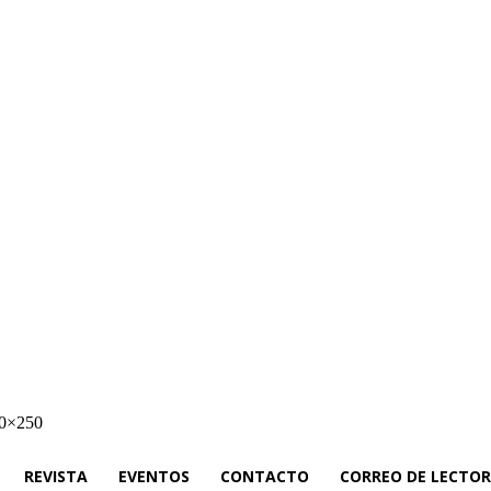
cias
Rieles Ibérica
Revista
Eventos
Contacto
Correo de Lectores
Ne
REVISTA
EVENTOS
CONTACTO
CORREO DE LECTOR