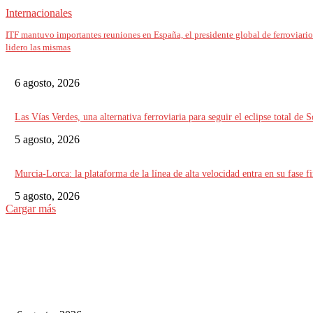
Internacionales
ITF mantuvo importantes reuniones en España, el presidente global de ferroviario
lidero las mismas
6 agosto, 2026
Las Vías Verdes, una alternativa ferroviaria para seguir el eclipse total de S
5 agosto, 2026
Murcia-Lorca: la plataforma de la línea de alta velocidad entra en su fase fi
5 agosto, 2026
Cargar más
ELEGIDO DEL EDITOR
Alemania implementará nuevas reglas para gestionar el tráfico ferroviario 