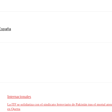
 España
Internacionales
La ITF se solidariza con el sindicato ferroviario de Pakistán tras el mortal ate
en Quetta