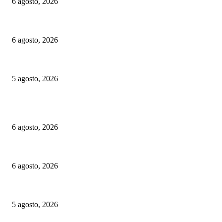
6 agosto, 2026
Euskotren: suspenden por casi un mes un tramo del tranvía de Vitoria-Gast
6 agosto, 2026
Las Vías Verdes, una alternativa ferroviaria para seguir el eclipse total de 
5 agosto, 2026
ELEGIDOS DEL PUBLICO
Alemania implementará nuevas reglas para gestionar el tráfico ferroviario 
6 agosto, 2026
Euskotren: suspenden por casi un mes un tramo del tranvía de Vitoria-Gast
6 agosto, 2026
Las Vías Verdes, una alternativa ferroviaria para seguir el eclipse total de 
5 agosto, 2026
CATEGORIAS POPULARES