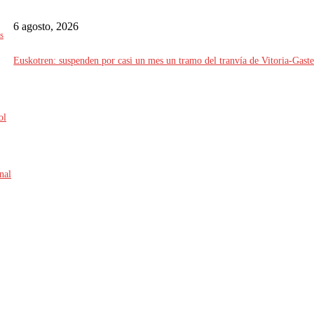
6 agosto, 2026
s
Euskotren: suspenden por casi un mes un tramo del tranvía de Vitoria-Gaste
ol
nal
frente a episodios de calor extremo