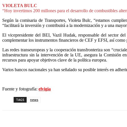
VIOLETA BULC
“Hoy invertimos 200 millones para el desarrollo de combustibles altern
Según la comisaria de Transportes, Violeta Bulc, “estamos cumplie
“facilitará la inversión y contribuirá a la modernización y a una mayor
El vicepresidente del BEI, Vazil Hudak, responsable del sector del 
complementar los instrumentos financieros de CEF y EFSI, así como pa
Las redes transeuropeas y la cooperación transfronteriza son “crucial
infraestructura sin la intervención de la UE, asegura la Comisión 
recursos para apoyar objetivos clave de la política europea.
Varios bancos nacionales ya han señalado su posible interés en adherir
Fuente y fotografía:
elvigia
TAGS
news
Share