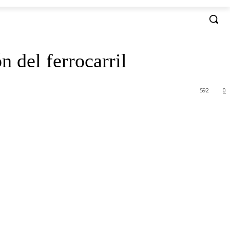
n del ferrocarril
592
0