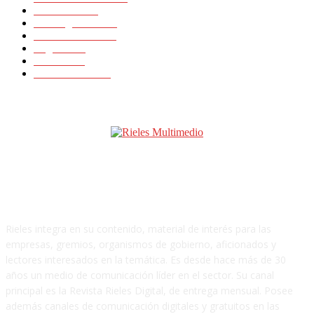
Noticias
23648
Rielesagencia
3459
Rieles Ibérica
2134
Logística
15
Artículos
11
Latinrieles 2014
1
SOBRE NOSOTROS
Rieles integra en su contenido, material de interés para las
empresas, gremios, organismos de gobierno, aficionados y
lectores interesados en la temática. Es desde hace más de 30
años un medio de comunicación líder en el sector. Su canal
principal es la Revista Rieles Digital, de entrega mensual. Posee
además canales de comunicación digitales y gratuitos en las