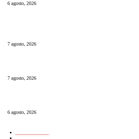
6 agosto, 2026
ELEGIDOS DEL PUBLICO
Suecia: SJ aplaza el proyecto de parada en Avesta Centrum por cuestiones 
seguridad
7 agosto, 2026
Chequia: ČD alcanzó su mayor volumen de viajeros desde 2019 en el prim
semestre
7 agosto, 2026
Alemania implementará nuevas reglas para gestionar el tráfico ferroviario 
a episodios de calor extremo
6 agosto, 2026
CATEGORIAS POPULARES
Nacionales
11725
Internacionales
11418