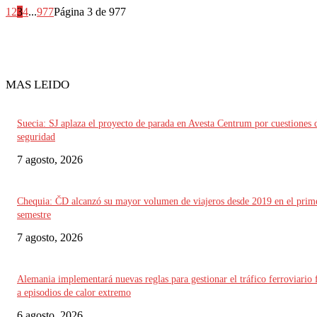
1
2
3
4
...
977
Página 3 de 977
MAS LEIDO
Suecia: SJ aplaza el proyecto de parada en Avesta Centrum por cuestiones 
seguridad
7 agosto, 2026
Chequia: ČD alcanzó su mayor volumen de viajeros desde 2019 en el prim
semestre
7 agosto, 2026
Alemania implementará nuevas reglas para gestionar el tráfico ferroviario 
a episodios de calor extremo
6 agosto, 2026