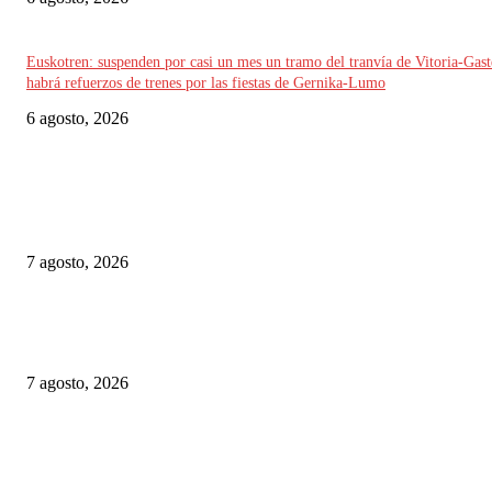
Euskotren: suspenden por casi un mes un tramo del tranvía de Vitoria-Gast
habrá refuerzos de trenes por las fiestas de Gernika-Lumo
6 agosto, 2026
ELEGIDO DEL EDITOR
Suecia: SJ aplaza el proyecto de parada en Avesta Centrum por cuestiones 
seguridad
7 agosto, 2026
Chequia: ČD alcanzó su mayor volumen de viajeros desde 2019 en el prim
semestre
7 agosto, 2026
Alemania implementará nuevas reglas para gestionar el tráfico ferroviario 
a episodios de calor extremo